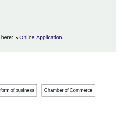
n here:
Öffnet sich in einem neuen Fenster
Online-Application
.
 form of business
Chamber of Commerce