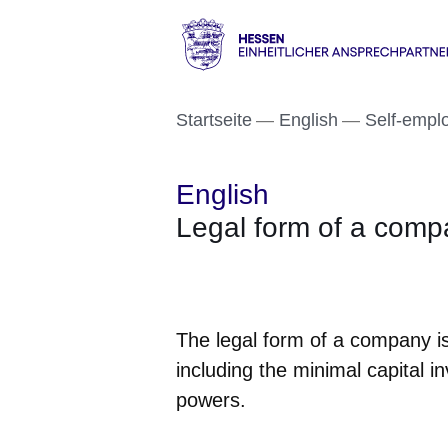
Direkt zum Kopf der S
Direkt zum Inhalt
Direkt zum Fuß der Se
Hessen
-
Startseite
English
Self-empl
Einheitlicher
Ansprechpartner
English
Legal form of a com
Öffnet sich in einem neuen Fenster
Öffnet sich in einem neuen Fenst
Öffnet sich in einem neuen 
Öffnet sich in einem n
Öffnet sich in ein
The legal form of a company is
including the minimal capital i
powers.