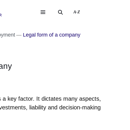
A-Z
eite
ite
oyment
Legal form of a company
pany
er
Fenster
euen Fenster
em neuen Fenster
 a key factor. It dictates many aspects,
nvestments, liability and decision-making