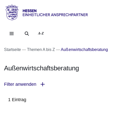
Direkt zum Kopf der Se
Direkt zum Inhalt
Direkt zum Fuß der Sei
Hessen
-
Einheitlicher
A-Z
Ansprechpartner
Startseite
Themen A bis Z
Außenwirtschaftsberatung
Außenwirtschaftsberatung
Filter anwenden
1 Eintrag