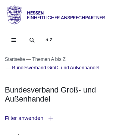
Direkt zum Kopf der Se
Direkt zum Inhalt
Direkt zum Fuß der Sei
Hessen
-
Einheitlicher
A-Z
Ansprechpartner
Startseite
Themen A bis Z
Bundesverband Groß- und Außenhandel
Bundesverband Groß- und
Außenhandel
Filter anwenden