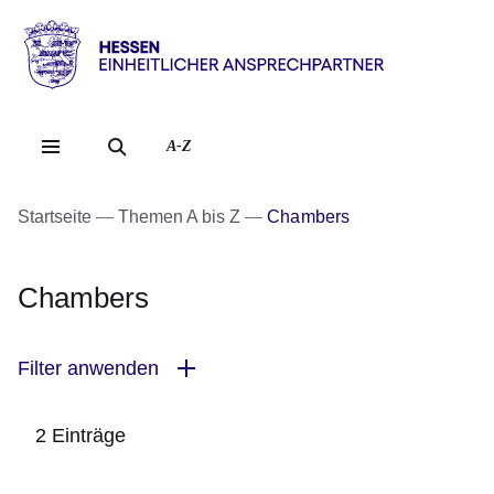
Direkt zum Kopf der Se
Direkt zum Inhalt
Direkt zum Fuß der Sei
Hessen
-
Einheitlicher
A-Z
Ansprechpartner
Startseite
Themen A bis Z
Chambers
Chambers
Filter anwenden
2 Einträge