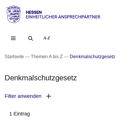
Direkt zum Kopf der Se
Direkt zum Inhalt
Direkt zum Fuß der Sei
Hessen
-
Einheitlicher
A-Z
Ansprechpartner
Startseite
Themen A bis Z
Denkmalschutzgesetz
Denkmalschutzgesetz
Filter anwenden
1 Eintrag