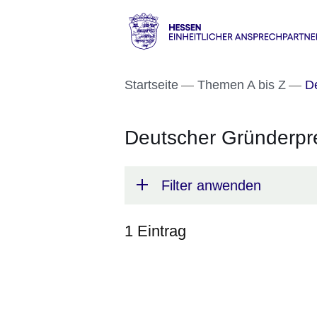
Direkt zum Kopf der S
Direkt zum Inhalt
Direkt zum Fuß der Se
Hessen
-
Startseite
Themen A bis Z
De
Einheitlicher
Ansprechpartner
Deutscher Gründerpr
Filter anwenden
1 Eintrag
:1
Ergebnis