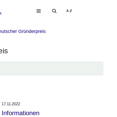
A-Z
eite
ite
utscher Gründerpreis
eis
17.11.2022
Informationen