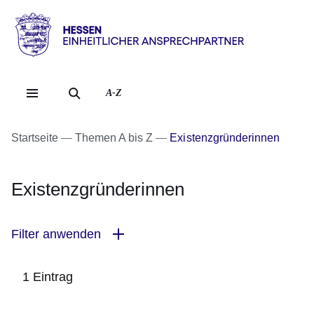
Direkt zum Kopf der Se
Direkt zum Inhalt
Direkt zum Fuß der Sei
Hessen
-
Einheitlicher
A-Z
Ansprechpartner
Startseite
Themen A bis Z
Existenzgründerinnen
Existenzgründerinnen
Filter anwenden
1 Eintrag