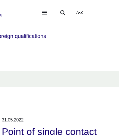
A-Z
eite
ite
reign qualifications
31.05.2022
Point of single contact