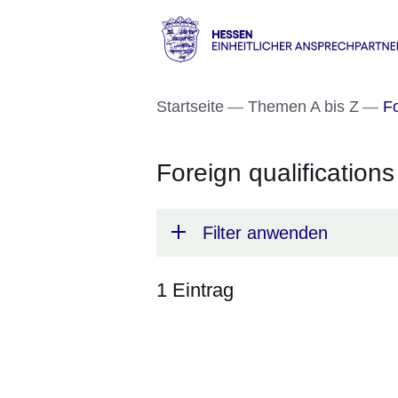
Direkt zum Kopf der S
Direkt zum Inhalt
Direkt zum Fuß der Se
Hessen
-
Startseite
Themen A bis Z
Fo
Einheitlicher
Ansprechpartner
Foreign qualifications
Filter anwenden
1 Eintrag
:1
Ergebnis