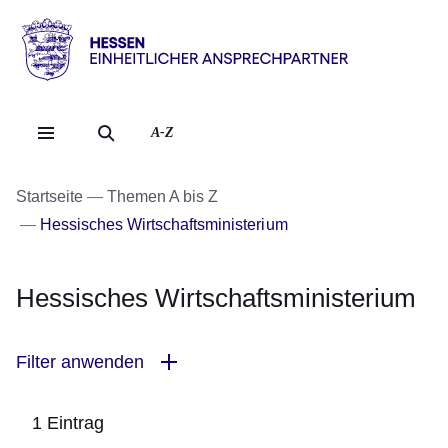
Direkt zum Kopf der Se
Direkt zum Inhalt
Direkt zum Fuß der Sei
Hessen
-
Einheitlicher
A-Z
Ansprechpartner
Startseite
Themen A bis Z
Hessisches Wirtschaftsministerium
Hessisches Wirtschaftsministerium
Filter anwenden
1 Eintrag