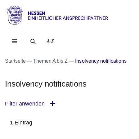
Direkt zum Kopf der Se
Direkt zum Inhalt
Direkt zum Fuß der Sei
Hessen
-
Einheitlicher
A-Z
Ansprechpartner
Startseite
Themen A bis Z
Insolvency notifications
Insolvency notifications
Filter anwenden
1 Eintrag