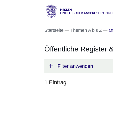
Direkt zum Kopf der S
Direkt zum Inhalt
Direkt zum Fuß der Se
Hessen
-
Startseite
Themen A bis Z
Öf
Einheitlicher
Ansprechpartner
Öffentliche Register 
Filter anwenden
1 Eintrag
:1
Ergebnis