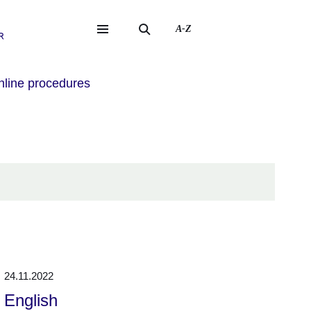
A-Z
eite
ite
line procedures
24.11.2022
English