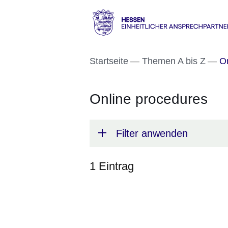
Direkt zum Kopf der S
Direkt zum Inhalt
Direkt zum Fuß der Se
Hessen
-
Startseite
Themen A bis Z
On
Einheitlicher
Ansprechpartner
Online procedures
Filter anwenden
1 Eintrag
:1
Ergebnis