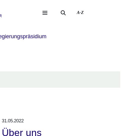
A-Z
eite
ite
gierungspräsidium
31.05.2022
Über uns