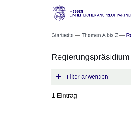
Direkt zum Kopf der S
Direkt zum Inhalt
Direkt zum Fuß der Se
Hessen
-
Startseite
Themen A bis Z
Re
Einheitlicher
Ansprechpartner
Regierungspräsidium
Filter anwenden
1 Eintrag
:1
Ergebnis