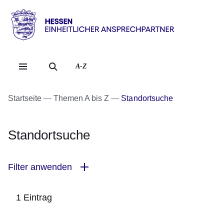
Direkt zum Kopf der Se
Direkt zum Inhalt
Direkt zum Fuß der Sei
Hessen
-
Einheitlicher
A-Z
Ansprechpartner
Startseite
Themen A bis Z
Standortsuche
Standortsuche
Filter anwenden
1 Eintrag