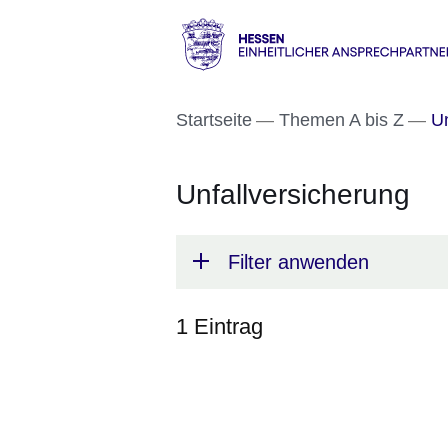
Direkt zum Kopf der S
Direkt zum Inhalt
Direkt zum Fuß der Se
Hessen
-
Startseite
Themen A bis Z
Un
Einheitlicher
Ansprechpartner
Unfallversicherung
Filter anwenden
1 Eintrag
:1
Ergebnis