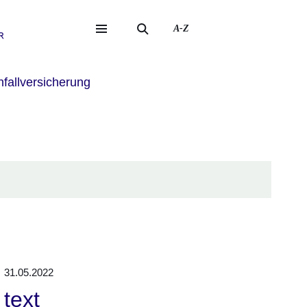
A-Z
eite
ite
fallversicherung
31.05.2022
text