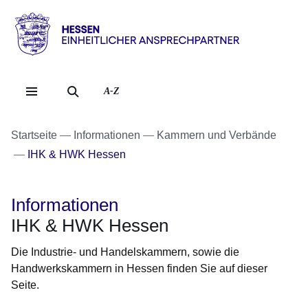
Direkt zum Kopf der Se
Direkt zum Inhalt
Direkt zum Fuß der Sei
Hessen
-
Einheitlicher
A-Z
Ansprechpartner
Startseite
Informationen
Kammern und Verbände
IHK & HWK Hessen
Informationen
IHK & HWK Hessen
Die Industrie- und Handelskammern, sowie die
Handwerkskammern in Hessen finden Sie auf dieser
Seite.